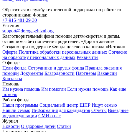
Обратиться в службу технической поддержки по работе со
сторонниками Фонда:
+7-915-481-29-30
Евгения
support@doroga-zhizni.org
Благотворительный фонд помощи детям-сиротам и детям,
оставшимся без попечения родителей, «Дорога жизни»
Создано при поддержке Фонда целевого капитала «Истоки»
Оферта
Политика обработки персональных данных
Согласие
на обработку персональных данных
Реквизиты
О фонде
Цели фонда
Сотрудники и друзья фонда
Правила оказания
помощи
Документы
Благодарности
Партнеры
Вакансии
Контакты
Помощь
Им нужна помощь
Им помогли
Если нужна помощь
Как еще
помочь
Работа фонда
Наши программы
Социальный центр
ШПР
Ищут семью
Нашли семью
Информация для кандидатов
Отчеты
Выездные
медконсультации
СМИ о нас
Журнал
Новости
О здоровье детей
Статьи
Подписка на новости