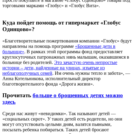
Просто покупайте в магазине «Глобус Одинцово» товары под
торговыми марками «Глобус» и «Глобус Вита».
Куда пойдет помощь от гипермаркет «Глобус
Одинцово»?
«Благотворительные пожертвования компании «Глобус» будут
направлены на помощь программе
«Брошенные дети в
больнице»
. В рамках этой программы фонд предоставляет
круглосуточных патронажных нянь малышам, оказавшимся в
больнице без родителей.
Это зачастую очень непростые
истории – дети, найденные на улицах, изъятые из
неблагополучных семей
. Им очень нужны тепло и забота», —
Анна Котельникова, исполнительный директор
благотворительного фонда «Дорога жизни».
Прочитать
больше о брошенных детях можно
здесь
Среди нас живут «невидимки». Так называют детей —
«социальных сирот». У таких детей есть родители, но они
могут отсутствовать целыми дням, валятся пьяными,
посылать ребенка побираться. Таких детей бросают