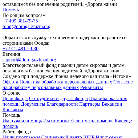
оставшимся без попечения родителей, «Дорога жизни»
Помочь
По общим вопросам
+7 499 381-79-75
fond@doroga-zhizni.org
Обратиться в службу технической поддержки по работе со
сторонниками Фонда:
+7-915-481-29-30
Евгения
support@doroga-zhizni.org
Благотворительный фонд помощи детям-сиротам и детям,
оставшимся без попечения родителей, «Дорога жизни»
Создано при поддержке Фонда целевого капитала «Истоки»
Оферта
Политика обработки персональных данных
Согласие
на обработку персональных данных
Реквизиты
О фонде
Цели фонда
Сотрудники и друзья фонда
Правила оказания
помощи
Документы
Благодарности
Партнеры
Вакансии
Контакты
Помощь
Им нужна помощь
Им помогли
Если нужна помощь
Как еще
помочь
Работа фонда
Наши программы
Социальный центр
ШПР
Ищут семью