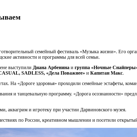
зываем
готворительный семейный фестиваль «Музыка жизни». Его орг
ские активности и программы для всей семьи.
цене выступили
Диана Арбенина
и
группа «Ночные Снайперы»
ы CASUAL, SADLESS, «Дела Поважнее»
и
Капитан Макс
.
утах. На «Дороге здоровья» проходили семейные эстафеты, кома
ания и танцевальную программу. «Дорога осознанности» предло
ми, аквагрим и игротеку при участии Дарвиновского музея.
ествиях по России, креативном мышлении и посетили открытый 