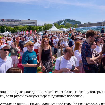
да по поддержке детей с тяжелыми заболеваниями, у которых не
знь, если рядом окажутся неравнодушные взрослые.
рестали прятать. Замалчивать их проблемы. Делать их самих н