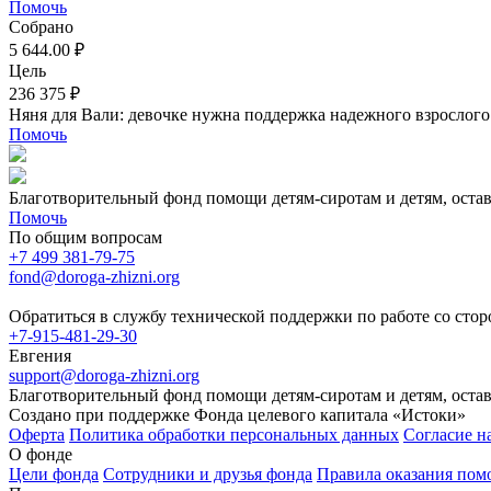
Помочь
Собрано
5 644.00 ₽
Цель
236 375 ₽
Няня для Вали: девочке нужна поддержка надежного взрослого
Помочь
Благотворительный фонд помощи детям-сиротам и детям, оста
Помочь
По общим вопросам
+7 499 381-79-75
fond@doroga-zhizni.org
Обратиться в службу технической поддержки по работе со сто
+7-915-481-29-30
Евгения
support@doroga-zhizni.org
Благотворительный фонд помощи детям-сиротам и детям, оста
Создано при поддержке Фонда целевого капитала «Истоки»
Оферта
Политика обработки персональных данных
Согласие н
О фонде
Цели фонда
Сотрудники и друзья фонда
Правила оказания по