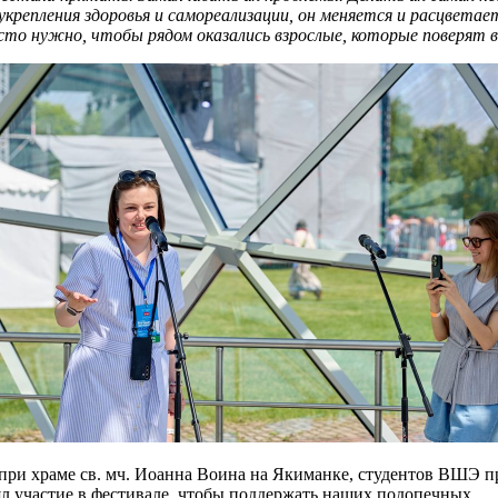
укрепления здоровья и самореализации, он меняется и расцвета
сто нужно, чтобы рядом оказались взрослые, которые поверят в
и храме св. мч. Иоанна Воина на Якиманке, студентов ВШЭ п
ял участие в фестивале, чтобы поддержать наших подопечных.