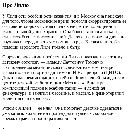
Про Лилю
У Лили есть особенности развития, и в Москву она приехала
для того, чтобы московские врачи помогли скорректировать ее
состояние здоровья. Лиля очень хочет жить полноценной
жизнью, такой у нее характер. Она большая оптимистка и
старается быть самостоятельной. Девочка не может ходить, но
научилась передвигаться с помощью рук. К сожалению, без
помощи взрослого Лиле тяжело в быту.
С ортопедическими проблемами Лилю показали известному
детскому ортопеду — Ахмеду Даутовичу Томову в
Национальном медицинском исследовательском центре
травматологии и ортопедии имени Н.Н. Приорова (ЦИТО).
Доктор дал рекомендации, и сейчас Лиля с няней находятся в
центре детской реабилитации «Мозаика». В центре
комплексный подход к реабилитации — и лечебная
физкультура, и занятия в бассейне, и массаж, и физиотерапия,
и занятия с психологом.
Рядом с Лилей — ее няня. Она помогает девочке одеваться и
умываться, водит ее на процедуры и гуляет в свободное
время, играет и просто разговаривает.