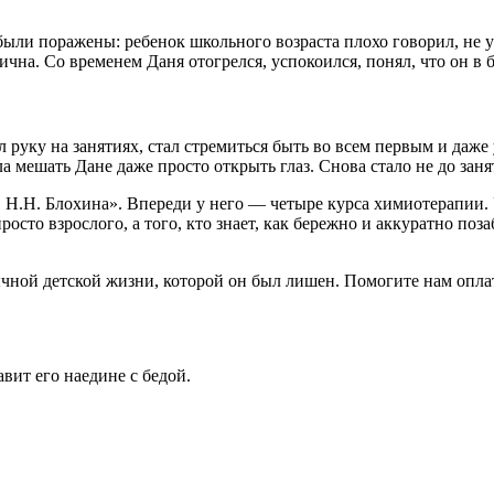
ыли поражены: ребенок школьного возраста плохо говорил, не ум
чна. Со временем Даня отогрелся, успокоился, понял, что он в б
л руку на занятиях, стал стремиться быть во всем первым и даже
ала мешать Дане даже просто открыть глаз. Снова стало не до за
.Н. Блохина». Впереди у него — четыре курса химиотерапии. У
сто взрослого, а того, кто знает, как бережно и аккуратно позаб
чной детской жизни, которой он был лишен. Помогите нам оплат
авит его наедине с бедой.