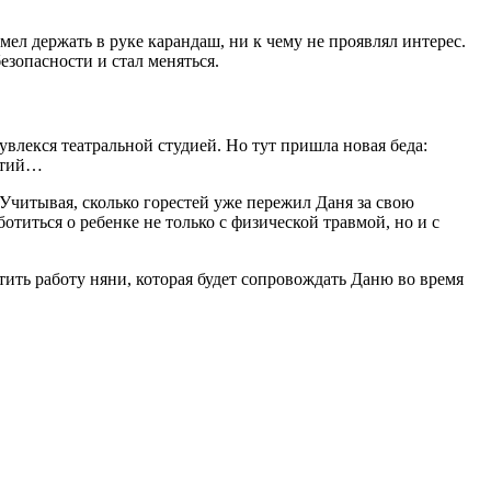
ел держать в руке карандаш, ни к чему не проявлял интерес.
езопасности и стал меняться.
 увлекся театральной студией. Но тут пришла новая беда:
нятий…
читывая, сколько горестей уже пережил Даня за свою
отиться о ребенке не только с физической травмой, но и с
ить работу няни, которая будет сопровождать Даню во время