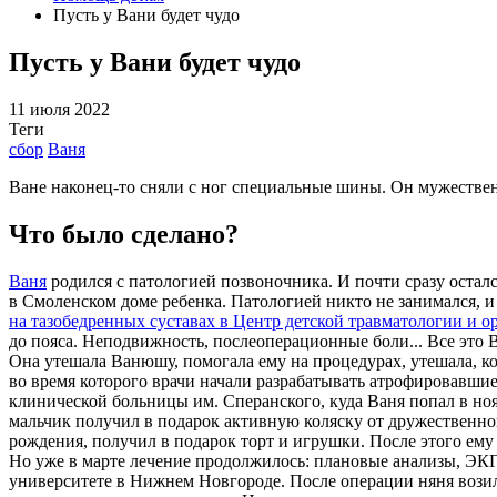
Пуcть у Вани будет чудо
Пуcть у Вани будет чудо
11 июля 2022
Теги
сбор
Ваня
Ване наконец-то сняли с ног специальные шины. Он мужественн
Что было сделано?
Ваня
родился с патологией позвоночника. И почти сразу осталс
в Смоленском доме ребенка. Патологией никто не занимался,
на тазобедренных суставах в Центр детской травматологии и о
до пояса. Неподвижность, послеоперационные боли... Все это 
Она утешала Ванюшу, помогала ему на процедурах, утешала, ко
во время которого врачи начали разрабатывать атрофировавши
клинической больницы им. Сперанского, куда Ваня попал в но
мальчик получил в подарок активную коляску от дружественног
рождения, получил в подарок торт и игрушки. После этого ем
Но уже в марте лечение продолжилось: плановые анализы, ЭКГ
университете в Нижнем Новгороде. После операции няня возил