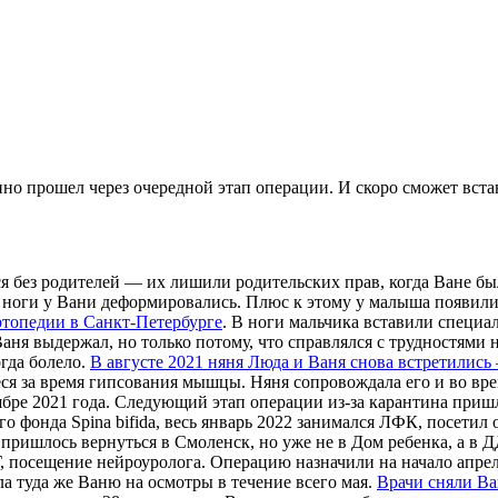
о прошел через очередной этап операции. И скоро сможет встав
я без родителей — их лишили родительских прав, когда Ване бы
 и ноги у Вани деформировались. Плюс к этому у малыша появи
ртопедии в Санкт-Петербурге
. В ноги мальчика вставили специа
Ваня выдержал, но только потому, что справлялся с трудностям
гда болело.
В августе 2021 няня Люда и Ваня снова встретились
еся за время гипсования мышцы. Няня сопровождала его и во вр
ябре 2021 года. Следующий этап операции из-за карантина пришл
о фонда Spina bifida, весь январь 2022 занимался ЛФК, посетил
у пришлось вернуться в Смоленск, но уже не в Дом ребенка, а 
, посещение нейроуролога. Операцию назначили на начало апре
а туда же Ваню на осмотры в течение всего мая.
Врачи сняли Ва