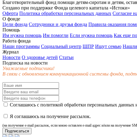
Благотворительный фонд помощи детям-сиротам и детям, оста
Создано при поддержке Фонда целевого капитала «Истоки»
Оферта
Политика обработки персональных данных
Согласие н
О фонде
Цели фонда
Сотрудники и друзья фонда
Правила оказания по
Помощь
Им нужна помощь
Им помогли
Если нужна помощь
Как еще п
Работа фонда
Наши программы
Социальный центр
ШПР
Ищут семью
Нашли
Журнал
Новости
О здоровье детей
Статьи
Подписка на новости
Уважаемые подписчики!
В связи с обновлением коммуникационной системы фонда, подт
Соглашаюсь с
политикой обработки персональных данных
и
Я соглашаюсь на получение рассылок.
(на получение e-mail рассылок, если мною оставлен e-mail адрес и/или на получение S
Подписаться