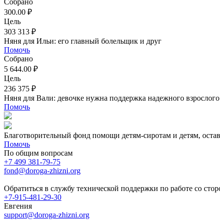
Собрано
300.00 ₽
Цель
303 313 ₽
Няня для Ильи: его главный болельщик и друг
Помочь
Собрано
5 644.00 ₽
Цель
236 375 ₽
Няня для Вали: девочке нужна поддержка надежного взрослого
Помочь
Благотворительный фонд помощи детям-сиротам и детям, оста
Помочь
По общим вопросам
+7 499 381-79-75
fond@doroga-zhizni.org
Обратиться в службу технической поддержки по работе со сто
+7-915-481-29-30
Евгения
support@doroga-zhizni.org