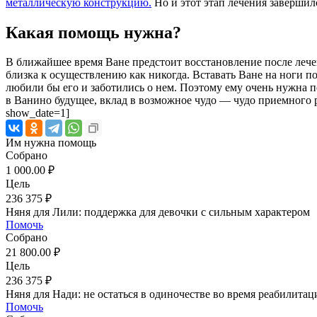
металлическую конструкцию.
Но и этот этап лечения завершил
Какая помощь нужна?
В ближайшее время Ване предстоит восстановление после лече
близка к осуществлению как никогда. Вставать Ване на ноги п
любили бы его и заботились о нем. Поэтому ему очень нужна 
в Ванино будущее, вклад в возможное чудо — чудо приемного р
show_date=1]
Им нужна помощь
Собрано
1 000.00 ₽
Цель
236 375 ₽
Няня для Лили: поддержка для девочки с сильным характером
Помочь
Собрано
21 800.00 ₽
Цель
236 375 ₽
Няня для Нади: не остаться в одиночестве во время реабилитац
Помочь