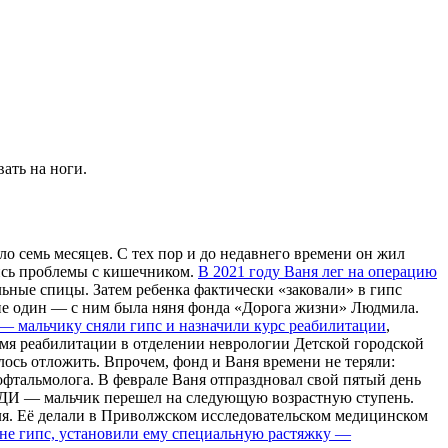
ать на ноги.
ло семь месяцев. С тех пор и до недавнего времени он жил
лись проблемы с кишечником.
В 2021 году Ваня лег на операцию
льные спицы. Затем ребенка фактически «заковали» в гипс
и не один — с ним была няня фонда «Дорога жизни» Людмила.
 — мальчику сняли гипс и назначили курс реабилитации
,
емя реабилитации в отделении неврологии Детской городской
ось отложить. Впрочем, фонд и Ваня времени не теряли:
 офтальмолога. В феврале Ваня отпраздновал свой пятый день
в ДДИ — мальчик перешел на следующую возрастную ступень.
ля. Её делали в Приволжском исследовательском медицинском
не гипс, установили ему специальную растяжку —